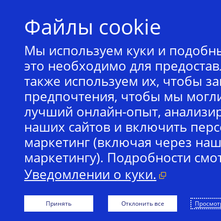
Файлы cookie
Мы используем куки и подобны
это необходимо для предостав
УВЕ
также используем их, чтобы з
предпочтения, чтобы мы могл
Visa приостанов
лучший онлайн-опыт, анализи
Российской Фед
наших сайтов и включить пер
совершенные с помо
маркетинг (включая через наш
российскими фина
маркетингу). Подробности смо
Российской Федераци
Уведомлении о куки.
за пределами стр
выпущенные финан
Принять
Отклонить все
Просмот
пределами Российс